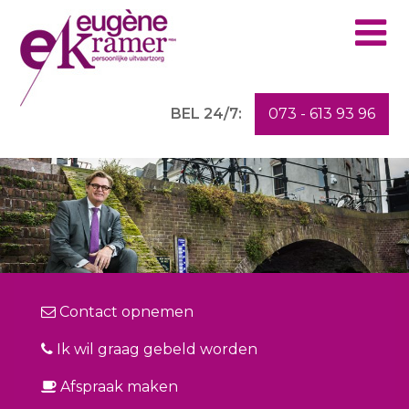
M
BEL 24/7:
073 - 613 93 96
Contact opnemen
Ik wil graag gebeld worden
Afspraak maken